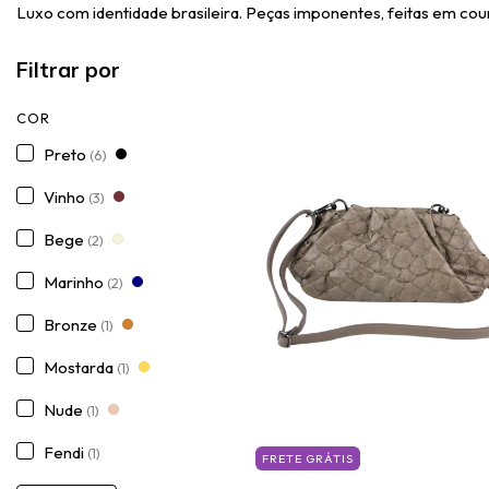
Luxo com identidade brasileira. Peças imponentes, feitas em couro
Filtrar por
COR
Preto
(6)
Vinho
(3)
Bege
(2)
Marinho
(2)
Bronze
(1)
Mostarda
(1)
Nude
(1)
Fendi
(1)
FRETE GRÁTIS