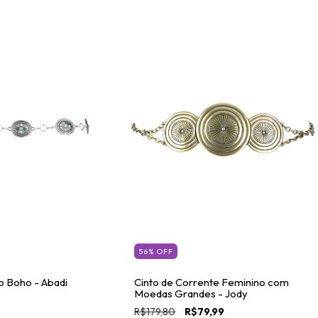
56
%
OFF
o Boho - Abadi
Cinto de Corrente Feminino com
Moedas Grandes - Jody
R$179,80
R$79,99