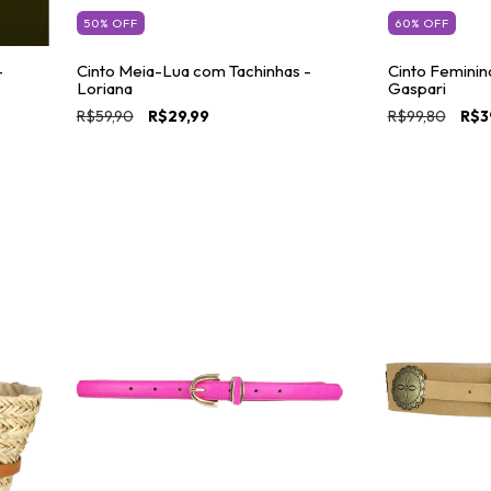
50
%
OFF
60
%
OFF
-
Cinto Meia-Lua com Tachinhas -
Cinto Feminin
Loriana
Gaspari
R$59,90
R$29,99
R$99,80
R$3