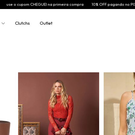
GUEI na primeira compra
10% OFF pagando no PIX
FRETE FIXO 9,
Clutchs
Outlet