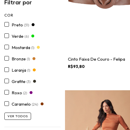
Filtrar por
COR
Preto
(31)
Verde
(6)
Mostarda
(1)
Bronze
Cinto Faixa De Couro - Felipa
(1)
R$93,80
Laranja
(1)
Grafite
(3)
Roxo
(2)
Caramelo
(24)
VER TODOS