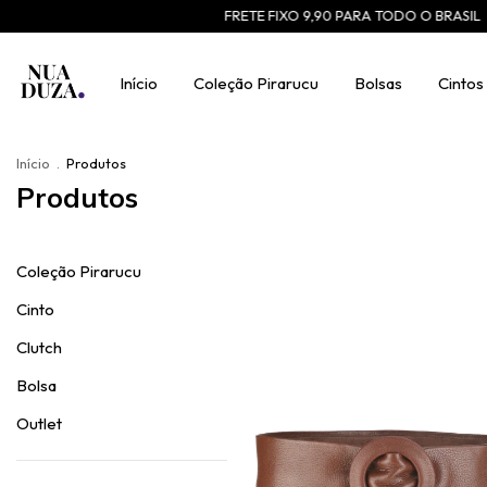
FRETE FIXO 9,90 PARA TODO O BRASIL
use o cupom CHE
Início
Coleção Pirarucu
Bolsas
Cintos
Início
.
Produtos
Produtos
Coleção Pirarucu
Cinto
Clutch
Bolsa
Outlet