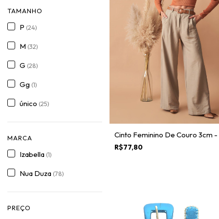
TAMANHO
P
(24)
M
(32)
G
(28)
Gg
(1)
único
(25)
Cinto Feminino De Couro 3cm - A
MARCA
R$77,80
Izabella
(1)
Nua Duza
(78)
PREÇO