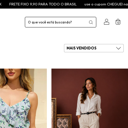
90 PARA TODO O BRASIL
use o cupom CHEGUEI na primeira compra
0