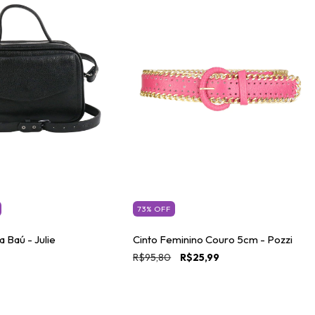
73
%
OFF
 Baú - Julie
Cinto Feminino Couro 5cm - Pozzi
R$95,80
R$25,99