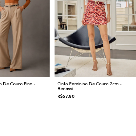
o De Couro Fino -
Cinto Feminino De Couro 2cm -
Benassi
R$57,80