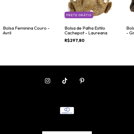
FRETE GRÁTIS
Bolsa Feminina Couro -
Bolsa de Palha Estilo
Bol
Avril
Cachepot - Laureana
- Gr
R$297,80