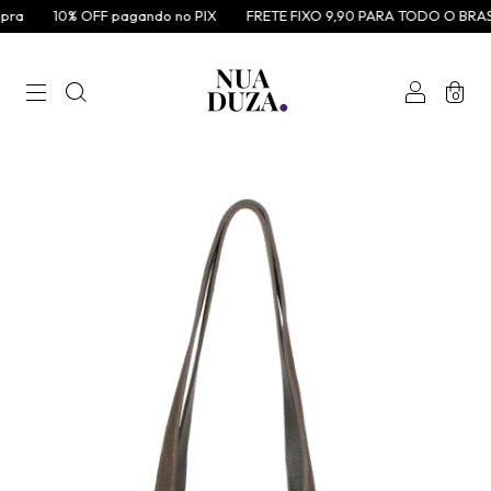
ra
10% OFF pagando no PIX
FRETE FIXO 9,90 PARA TODO O BRASI
0