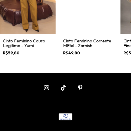
Cinto Feminino Couro
Cinto Feminino Corrente
Cin
Legítimo - Yumi
MEtal - Zarnish
Fin
R$59,80
R$49,80
R$5