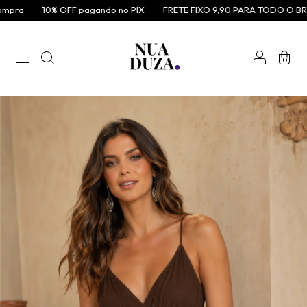
ra
10% OFF pagando no PIX
FRETE FIXO 9,90 PARA TODO O BRASI
0