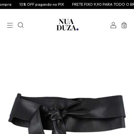
mpra
10% OFF pagando no PIX
FRETE FIXO 9,90 PARA TODO O BRA
0