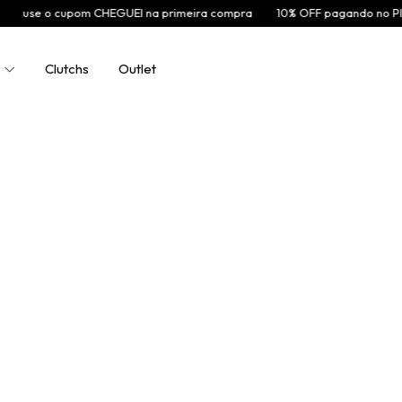
 o cupom CHEGUEI na primeira compra
10% OFF pagando no PIX
FR
Clutchs
Outlet