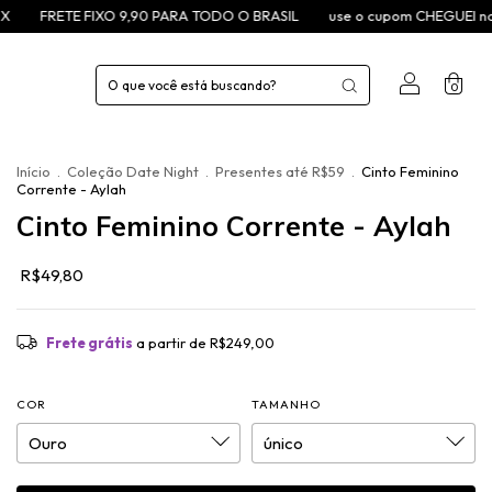
ETE FIXO 9,90 PARA TODO O BRASIL
use o cupom CHEGUEI na primei
0
Início
.
Coleção Date Night
.
Presentes até R$59
.
Cinto Feminino
Corrente - Aylah
Cinto Feminino Corrente - Aylah
R$49,80
Frete grátis
a partir de
R$249,00
COR
TAMANHO