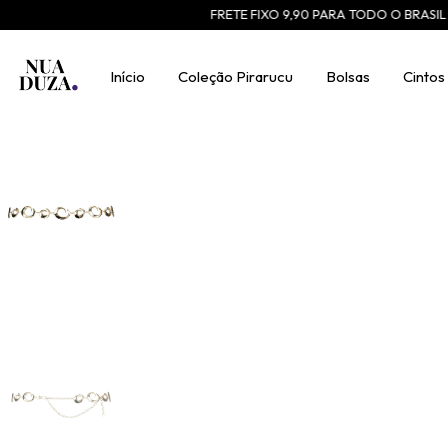
FRETE FIXO 9,90 PARA TODO O BRASIL
use
Início
Coleção Pirarucu
Bolsas
Cintos