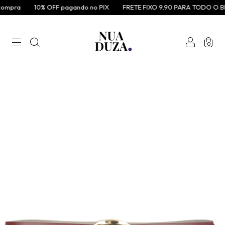
ompra
10% OFF pagando no PIX
FRETE FIXO 9,90 PARA TODO O BR
0