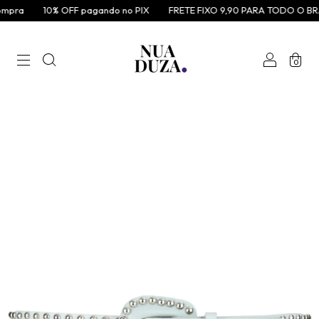
mpra
10% OFF pagando no PIX
FRETE FIXO 9,90 PARA TODO O BRA
0