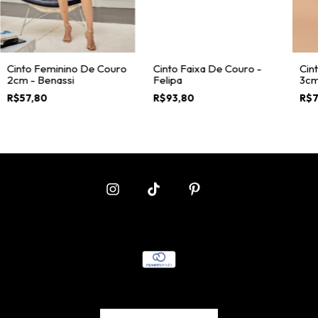
Cinto Feminino De Couro
Cinto Faixa De Couro -
Cin
2cm - Benassi
Felipa
3cm 
R$57,80
R$93,80
R$7